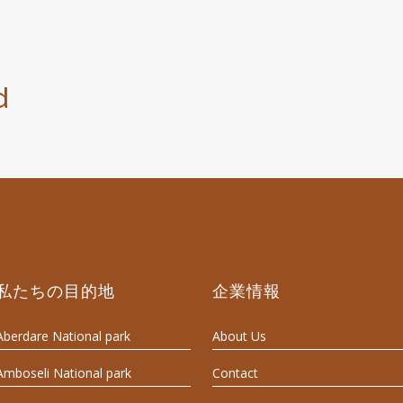
d
私たちの目的地
企業情報
Aberdare National park
About Us
Amboseli National park
Contact