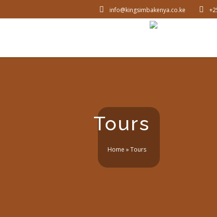
info@kingsimbakenya.co.ke
+2
Tours
Home
»
Tours